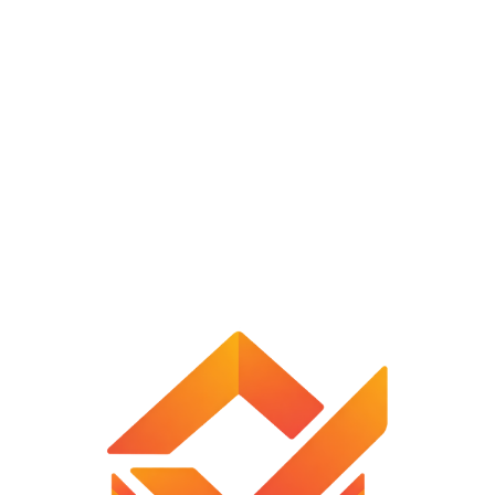
বাচ্চার জন্য অনেক আরামদায়ক এবং ত্বকের কোন ক্ষতি করবে না।
এই চেয়ারটি লক বিশিষ্ট হওয়ার ফলে বাচ্চার পরে যাওয়ার ও কোন ভয় নেই।
এটি ১ থেকে ১৮কেজি ওজন বহন করতে সক্ষম
সর্বচ্চ ৩ বছরের বাচ্চাও ব্যাবহার করতে পারবে।
কাপড়টি সহজেই খোলা যায় এবং ওয়াশ করা যায়।
যে কোন জায়গায় বহন করতে পারবেন খুব সহজেই।
স্পেসিফিকেশনঃ
Ø সাইজঃ ৩৫*১৫.৫*২৩ ইঞ্চি (ব্যবহারের সময়) এবং ৩৫*১৫.৫*৪.৫ ইঞ্চি (বহন
করার সময়)
Ø ম্যাটারিয়ালঃ
ফ্রেমঃ স্টেইনলেস স্টীল এবং এবিএস প্লাস্টিক
ফেব্রিকঃ 60% কটন এবং 40% পলিয়েস্টার
Ø কালারঃ লাল, মেরুন এবং নীল (Red, Marn & Blue)