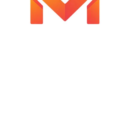
Ø প্রোডাক্টের ওজনঃ প্রায় 3 কেজি
Customer Reviews
Reviews
There are no reviews yet.
Be the first to review “Baby Bouncer Chair”
Your email address will not be published.
Required fields are
marked
*
Your rating
*
Your review
*